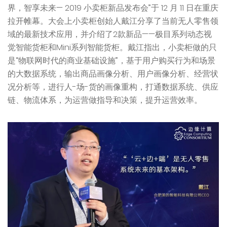
界，智享未来— 2019 小卖柜新品发布会”于 12 月 11 日在重庆
拉开帷幕。大会上小卖柜创始人戴江分享了当前无人零售领
域的最新技术应用，并介绍了2款新品——极目系列动态视
觉智能货柜和Mini系列智能货柜。戴江指出，小卖柜做的只
是“物联网时代的商业基础设施”，基于用户购买行为和场景
的大数据系统，输出商品画像分析、用户画像分析、经营状
况分析等，进行人-场-货的画像重构，打通数据系统、供应
链、物流体系，为运营做指导和决策，提升运营效率。