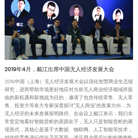
2019年4月，戴江出席中国无人经济发展大会
2019中国（上海）无人经济发展大会以强化智慧商业生态链
研究，进而帮助市场更好地应对当前无人商业经济领域所面
临的新机遇和新挑战为目的，邀请了包含传统零售、无人零
售、投资方等各方专家深度探讨“无人商业”的发展方向，为
无人经济的未来发展探明路径。在会议上戴江表示：我们非
常坚定地看好智能货柜的原因在于，无人只是智能货柜的展
现形式，其核心是基于大数据、物联网、人工智能等技术，
对传统零售进行优化乃至革新，满足用户最后10米的便捷购